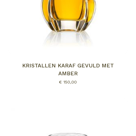
GEEN PRODUCTEN IN DE
WINKELWAGEN.
KRISTALLEN KARAF GEVULD MET
AMBER
Go to shop
€
150,00