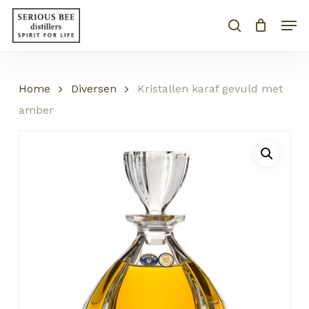
Skip
Menu
Men
to
search
Close
CART
Cart
main
content
Home
Diversen
Kristallen karaf gevuld met
amber