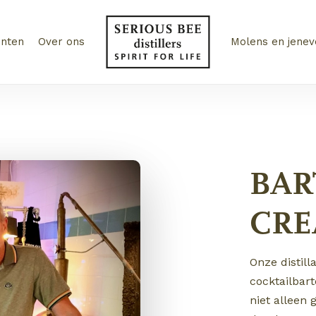
CART
nten
Over ons
Molens en jenev
n
BAR
CRE
Onze distil
cocktailbar
niet alleen 