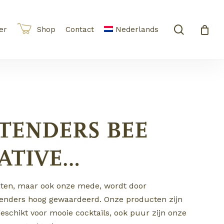
Menu
Close
search
Cart
er
Shop
Contact
Nederlands
TENDERS BEE
ATIVE…
laten, maar ook onze mede, wordt door
tenders hoog gewaardeerd. Onze producten zijn
geschikt voor mooie cocktails, ook puur zijn onze