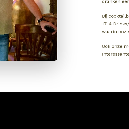
dranken een
Bij cocktail
1714 Drinks/
waarin onze 
Ook onze me
Interessant