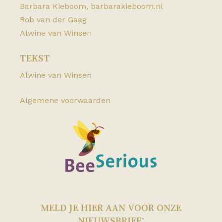
Barbara Kieboom,
barbarakieboom.nl
Rob van der Gaag
Zonneveld Uw Topslijter
Alwine van Winsen
Mesdaglaan 231 3141 HE Maassluis
010 - 5913232
TEKST
Alwine van Winsen
Library of Spirits
Oude Binnenweg 111B, 3012 JB Rotterdam
Algemene voorwaarden
06 18620645
Harries Wine & Deli
Hoogstraat 63a 3011PH Rotterdam
010 341 74 22
Rummieclub Crafts Drinks Store
Soerapatistraat 4, 1018 PN Amsterdam
MELD JE HIER AAN VOOR ONZE
NIEUWSBRIEF: