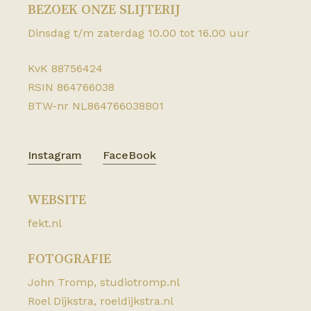
070 3940085
BEZOEK ONZE SLIJTERIJ
Dinsdag t/m zaterdag 10.00 tot 16.00 uur
Wijnhandel Peeters
Vasteland 56 3011 BM Rotterdam
KvK 88756424
010 4131652
RSIN 864766038
BTW-nr NL864766038B01
Wijnhandel van Dijk
Schiedamseweg 22a 3121 JH Schiedam
06 10928291
Instagram
FaceBook
Wijnhuis Oranje
WEBSITE
Oranjestraat 10 3111 AP Schiedam
fekt.nl
010 4265997
FOTOGRAFIE
Wines & Whiskies
John Tromp,
studiotromp.nl
Voldersgracht 22 2611 EV Delft
Roel Dijkstra,
roeldijkstra.nl
015 2122460