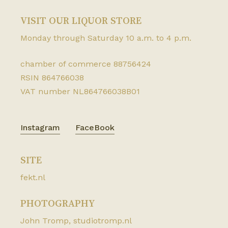
070 3940085
VISIT OUR LIQUOR STORE
Wijnhandel Peeters
Monday through Saturday 10 a.m. to 4 p.m.
Vasteland 56 3011 BM Rotterdam
010 4131652
chamber of commerce 88756424
RSIN 864766038
Wijnhandel van Dijk
VAT number NL864766038B01
Schiedamseweg 22a 3121 JH Schiedam
06 10928291
Instagram
FaceBook
Wijnhuis Oranje
Oranjestraat 10 3111 AP Schiedam
SITE
010 4265997
fekt.nl
Wines & Whiskies
PHOTOGRAPHY
Voldersgracht 22 2611 EV Delft
John Tromp,
studiotromp.nl
015 2122460