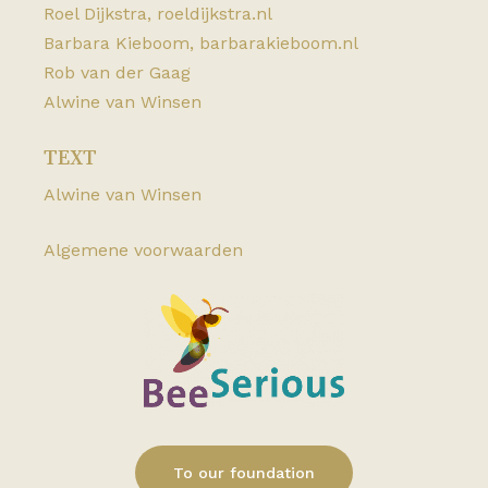
Roel Dijkstra,
roeldijkstra.nl
Barbara Kieboom,
barbarakieboom.nl
Zonneveld Uw Topslijter
Rob van der Gaag
Mesdaglaan 231 3141 HE Maassluis
Alwine van Winsen
010 - 5913232
TEXT
Library of Spirits
Alwine van Winsen
Oude Binnenweg 111B, 3012 JB Rotterdam
06 18620645
Algemene voorwaarden
Harries Wine & Deli
Hoogstraat 63a 3011PH Rotterdam
010 341 74 22
Rummieclub Crafts Drinks Store
Soerapatistraat 4, 1018 PN Amsterdam
To our foundation