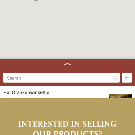
Het Drankenwinkeltje
Oost-Voorstraat 32, 3262 JE Oud-Beijerland
0186 685 654
INTERESTED
IN
SELLING
Cheerz. Renesse
Lange Reke 5 4325 AA Renesse
OUR
PRODUCTS?