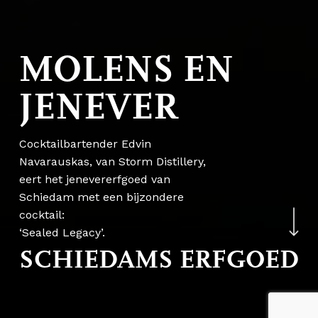
M
O
L
E
N
S
E
N
J
E
N
E
V
E
R
Cocktailbartender Edvin
Navarauskas, van Storm Distillery,
eert het jenevererfgoed van
Navigate to the nex
Schiedam met een bijzondere
cocktail:
‘Sealed Legacy’.
SCHIEDAMS ERFGOED
Subtotaal:
€
0,00
Bekijk winkelwagen
Afrekenen