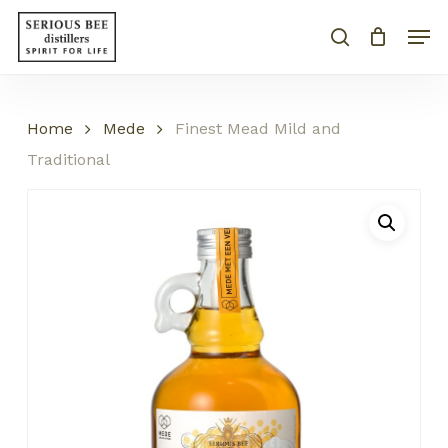
Skip
Menu
Men
to
search
Close
CART
Cart
main
content
Home
Mede
Finest Mead Mild and
Traditional