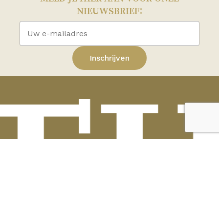
NIEUWSBRIEF:
Subtotaal:
€
0,00
TI
Bekijk winkelwagen
Afrekenen